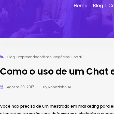
Home
Blog
Co
Blog
,
Empreendedorismo
,
Negócios
,
Portal
Como o uso de um Chat e
Agosto 30, 2017
-
By
Robozinho AI
Você não precisa de um mestrado em marketing para ent
clientes se tornarão seus defensores e ajudarão a aum