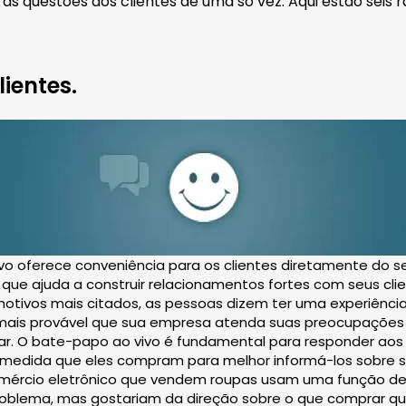
 as questões dos clientes de uma só vez. Aqui estão sei
ientes.
ivo oferece conveniência para os clientes diretamente do 
 que ajuda a construir relacionamentos fortes com seus clie
 motivos mais citados, as pessoas dizem ter uma experiên
é mais provável que sua empresa atenda suas preocupações
dar. O bate-papo ao vivo é fundamental para responder ao
à medida que eles compram para melhor informá-los sobre
comércio eletrônico que vendem roupas usam uma função de 
blema, mas gostariam da direção sobre o que comprar que 