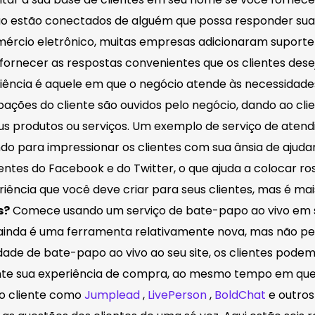
ão estão conectados de alguém que possa responder sua
 comércio eletrônico, muitas empresas adicionaram supor
ornecer as respostas convenientes que os clientes desej
eriência é aquele em que o negócio atende às necessidades
ções do cliente são ouvidos pelo negócio, dando ao cli
 produtos ou serviços. Um exemplo de serviço de atendi
do para impressionar os clientes com sua ânsia de ajuda
ntes do Facebook e do Twitter, o que ajuda a colocar ro
iência que você deve criar para seus clientes, mas é mais
s?
Comece usando um serviço de bate-papo ao vivo em s
vo ainda é uma ferramenta relativamente nova, mas não pe
idade de bate-papo ao vivo ao seu site, os clientes p
rante sua experiência de compra, ao mesmo tempo em qu
ao cliente como
Jumplead
,
LivePerson
,
BoldChat
e outros