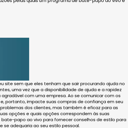
s razões pelas quais um programa de bate-papo ao vivo é
seu site sem que eles tenham que sair procurando ajuda no
ntes, uma vez que a disponibilidade de ajuda e a rapidez
cia agradável com uma empresa. Ao se comunicar com os
 e, portanto, impacte suas compras de confiança em seu
s problemas dos clientes, mas também é eficaz para as
 suas opções e quais opções correspondem às suas
bate-papo ao vivo para fornecer conselhos de estilo para
se adequaria ao seu estilo pessoal.