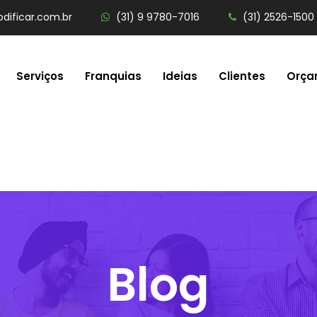
dificar.com.br
(31) 9 9780-7016
(31) 2526-1500
Serviços
Franquias
Ideias
Clientes
Orça
Blog