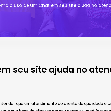
mo o uso de um Chat em seu site ajuda no atend
m seu site ajuda no aten
ender que um atendimento ao cliente de qualidade é cru
entar a sua base de clientes em seu nome se você forn