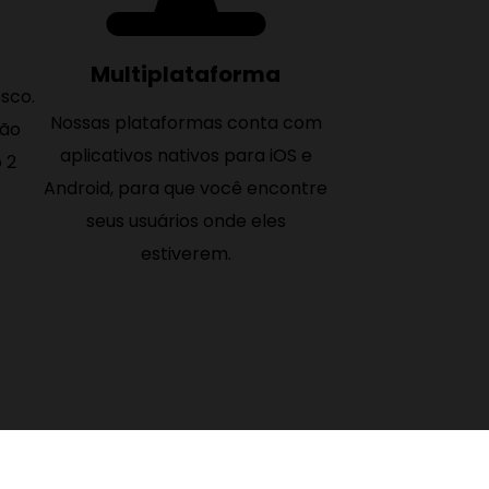
Multiplataforma
osco.
Nossas plataformas conta com
são
aplicativos nativos para iOS e
 2
Android, para que você encontre
seus usuários onde eles
estiverem.