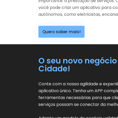
importante: a prestação de serviços. 
você pode criar um aplicativo para co
autônomos, como eletricistas, encana
Quero saber mais!
O seu novo negócio
Cidade!
Conte com a nossa agilidade e experi
aplicativo único. Tenha um APP compl
ferramentas necessárias para que cli
serviços possam se conectar da melh