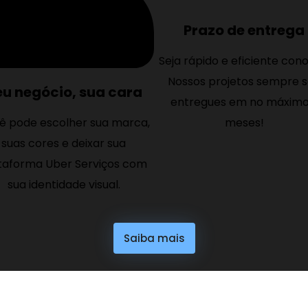
Prazo de entrega
Seja rápido e eficiente con
Nossos projetos sempre 
eu negócio, sua cara
entregues em no máximo
meses!
ê pode escolher sua marca,
suas cores e deixar sua
taforma Uber Serviços com
sua identidade visual.
Saiba mais