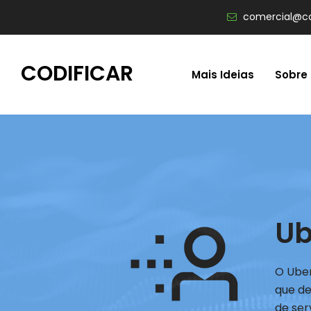
comercial@co
CODIFICAR
Mais Ideias
Sobre
Ub
O Uber
que de
de ser