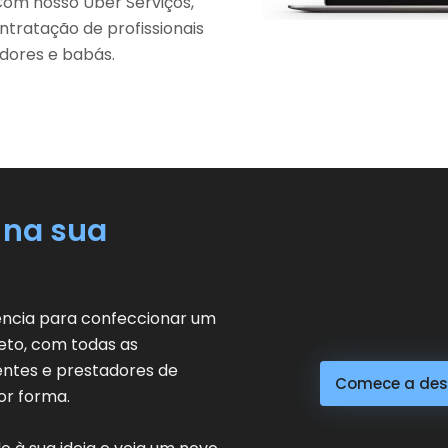
Com nosso Uber Serviços,
ntratação de profissionais
dores e babás.
 na sua
ência para confeccionar um
eto, com todas as
entes e prestadores de
Comece a dese
or forma.