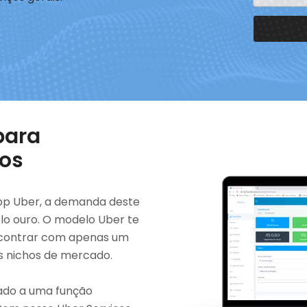
para
ços
pp Uber, a demanda deste
elo ouro. O modelo Uber te
encontrar com apenas um
os nichos de mercado.
cado a uma função