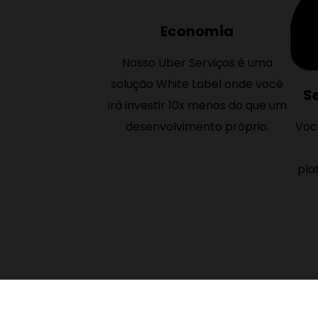
Economia
Nosso Uber Serviços é uma
solução White Label onde você
S
irá investir 10x menos do que um
desenvolvimento próprio.
Voc
pla