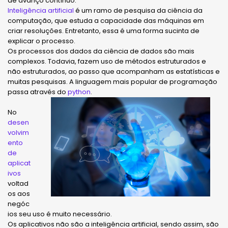
de avanço contínuo.
Inteligência artificial
é um ramo de pesquisa da ciência da
computação, que estuda a capacidade das máquinas em
criar resoluções. Entretanto, essa é uma forma sucinta de
explicar o processo.
Os processos dos dados da ciência de dados são mais
complexos. Todavia, fazem uso de métodos estruturados e
não estruturados, ao passo que acompanham as estatísticas e
muitas pesquisas. A linguagem mais popular de programação
passa através do
python
.
No
desen
volvim
ento
de
aplicat
ivos
voltad
os aos
negóc
ios seu uso é muito necessário.
Os aplicativos não são a inteligência artificial, sendo assim, são