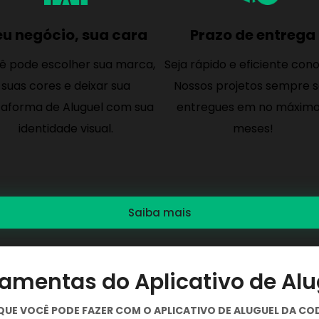
eu negócio, sua cara
Prazo de entrega
ê pode escolher sua marca,
Seja rápido e eficiente con
suas cores e deixar sua
Nossos projetos sempre 
taforma de Aluguel com sua
entregues em no máximo
identidade visual.
meses!
Saiba mais
ramentas do Aplicativo de Alu
UE VOCÊ PODE FAZER COM O APLICATIVO DE ALUGUEL DA CO