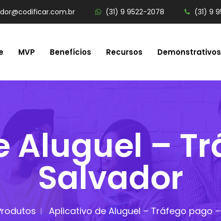
ador@codificar.com.br
(31) 9 9522-2078
(31) 9 
e
MVP
Benefícios
Recursos
Demonstrativos
e Aluguel – T
Salvador
Produtos
Aplicativo de Aluguel – Tráfego pago 