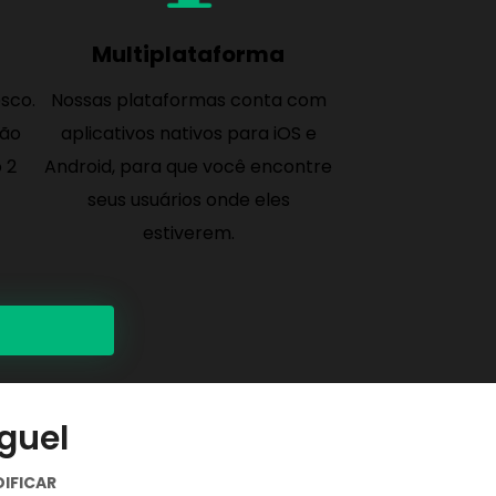
Multiplataforma
osco.
Nossas plataformas conta com
são
aplicativos nativos para iOS e
 2
Android, para que você encontre
seus usuários onde eles
estiverem.
guel
DIFICAR