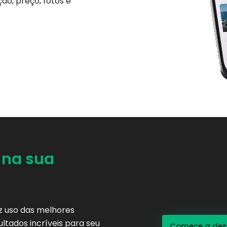
ão, preço, fotos e
 na sua
az uso das melhores
ltados incríveis para seu
Comece a dese