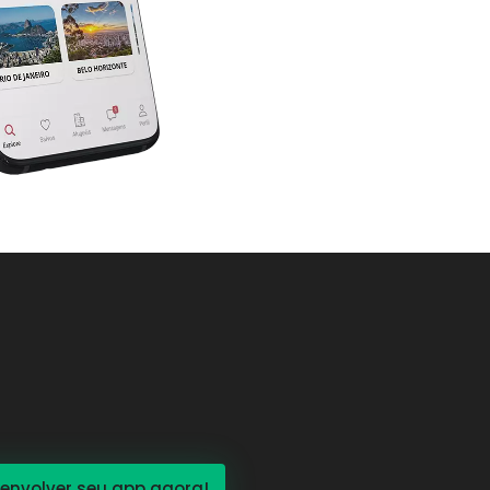
nvolver seu app agora!