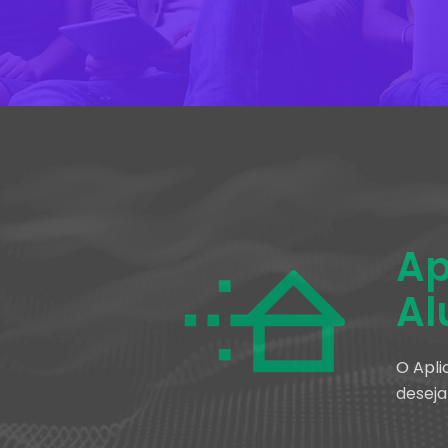
Ap
Al
O Apli
deseja