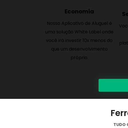
Economia
S
Nosso Aplicativo de Aluguel é
Voc
uma solução White Label onde
você irá investir 10x menos do
pla
que um desenvolvimento
próprio.
Fer
TUDO Q