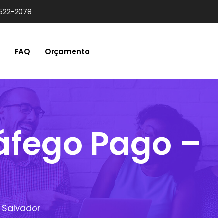
9522-2078
FAQ
Orçamento
ráfego Pago –
– Salvador