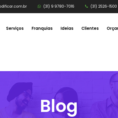
dificar.com.br
(31) 9 9780-7016
(31) 2526-1500
Serviços
Franquias
Ideias
Clientes
Orça
Blog