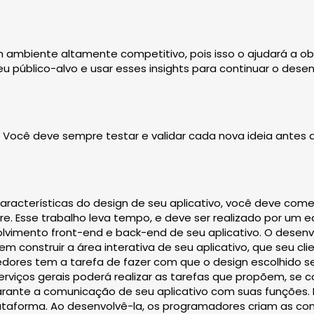
um ambiente altamente competitivo, pois isso o ajudará a 
u público-alvo e usar esses insights para continuar o dese
Você deve sempre testar e validar cada nova ideia antes d
características do design de seu aplicativo, você deve come
re. Esse trabalho leva tempo, e deve ser realizado por u
olvimento front-end e back-end de seu aplicativo. O desenvo
em construir a área interativa de seu aplicativo, que seu c
vedores tem a tarefa de fazer com que o design escolhido
 serviços gerais poderá realizar as tarefas que propõem, se
ante a comunicação de seu aplicativo com suas funções. E
ataforma. Ao desenvolvê-la, os programadores criam as co