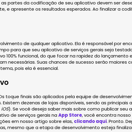
s partes da codificação de seu aplicativo devem ser dese
 e apresente os resultados esperados. Ao finalizar a codif
vimento de qualquer aplicativo. Ela é responsável por enco
 tempo para que seu aplicativo de serviços gerais seja test
100% funcional, do que focar na rapidez do lançamento e li
oram necessárias. Suas chances de sucesso serão maiores
ema, pois ela é essencial.
ivo
 Os toque finais são aplicados pela equipe de desenvolviment
. Existem dezenas de lojas disponíveis, sendo as principais 
a
iOS
). Se você deseja saber mais sobre como publicar seu a
ativo de serviços gerais na
App Store
, você encontra nosso 
ções em nosso artigo sobre elas,
clicando aqui
. Pronto. D
. Mas, mesmo que a etapa de desenvolvimento esteja finali