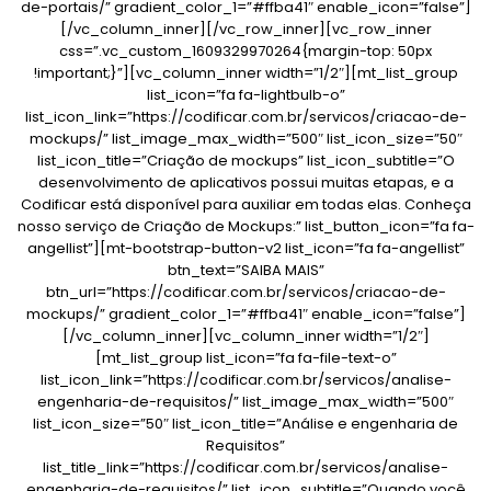
de-portais/” gradient_color_1=”#ffba41″ enable_icon=”false”]
[/vc_column_inner][/vc_row_inner][vc_row_inner
css=”.vc_custom_1609329970264{margin-top: 50px
!important;}”][vc_column_inner width=”1/2″][mt_list_group
list_icon=”fa fa-lightbulb-o”
list_icon_link=”https://codificar.com.br/servicos/criacao-de-
mockups/” list_image_max_width=”500″ list_icon_size=”50″
list_icon_title=”Criação de mockups” list_icon_subtitle=”O
desenvolvimento de aplicativos possui muitas etapas, e a
Codificar está disponível para auxiliar em todas elas. Conheça
nosso serviço de Criação de Mockups:” list_button_icon=”fa fa-
angellist”][mt-bootstrap-button-v2 list_icon=”fa fa-angellist”
btn_text=”SAIBA MAIS”
btn_url=”https://codificar.com.br/servicos/criacao-de-
mockups/” gradient_color_1=”#ffba41″ enable_icon=”false”]
[/vc_column_inner][vc_column_inner width=”1/2″]
[mt_list_group list_icon=”fa fa-file-text-o”
list_icon_link=”https://codificar.com.br/servicos/analise-
engenharia-de-requisitos/” list_image_max_width=”500″
list_icon_size=”50″ list_icon_title=”Análise e engenharia de
Requisitos”
list_title_link=”https://codificar.com.br/servicos/analise-
engenharia-de-requisitos/” list_icon_subtitle=”Quando você