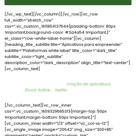
[/vc_wp_text][/vc_column][/vc_row][vc_row
full_width=”stretch_row”
css=”.vc_custom_1611854137544{padding-bottom: 80px
!important;background-color: #3d4a54 !important;}”
el_class=”row-white-label-home”][vc_column]
[heading_title_subtitle title=”Aplicativos para empreender”
subtitle=”Plataformas white label” title_color=”dark_title”
subtitle_color=”light_subtitle”
description_color=”dark_description” align_title=”text-center”]
[vc_column_text]
A
Codificar
possui soluções completas em suas plataformas
white-label, perfeitas para a
criação de aplicativos
como o
Uber,
iFood
,
AirBnb
e
Netflix
. Conheça nossos principais
produtos e crie o próximo sucesso do mundo digital.
[/vc_column_text][vc_row_inner
css=”.vc_custom_1609329665313{margin-top: 50px
!important;margin-bottom: 50px !important;}”]
[vc_column_inner width=”1/3″ offset=”vc_col-xs-12″]
[vc_single_image image=”20542″ img_size=”300×85″
alignment=”center” onclick=”custom_link”