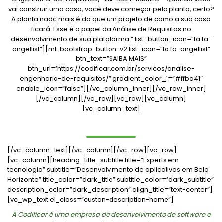
vai construir uma casa, você deve começar pela planta, certo?
A planta nada mais é do que um projeto de como a sua casa
ficará. Esse é o papel da Análise de Requisitos no
desenvolvimento de sua plataforma.” list_button_icon=”fa fa-
angellist”][mt-bootstrap-button-v2 list_icon=”fa fa-angellist”
btn_text=”SAIBA MAIS”
btn_url=”https://codificar.com.br/servicos/analise-
engenharia-de-requisitos/” gradient_color_1=”#ffba41″
enable_icon=”false”][/vc_column_inner][/vc_row_inner]
[/vc_column][/vc_row][vc_row][vc_column]
[vc_column_text]
[/vc_column_text][/vc_column][/vc_row][vc_row]
[vc_column][heading_title_subtitle title=”Experts em
tecnologia” subtitle=”Desenvolvimento de aplicativos em Belo
Horizonte” title_color=”dark_title” subtitle_color=”dark_subtitle”
description_color=”dark_description” align_title=”text-center”]
[vc_wp_text el_class=”custon-description-home”]
A Codificar é uma empresa de desenvolvimento de software e