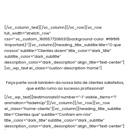
App’s desenvolvidos
[/vc_column_text][/vc_column][/vc_row][vc_row
full_width=”stretch_row”
css=”.vc_custom_1605577206031{background-color: #f6f6f6
!important;}”][vc_column][heading_title_subtitle title=”O que
nossos” subtitle=”Clientes dizem” title_color=”dark_title”
subtitle_color=”dark_subtitle”
description_color=”dark_description” align_title=”text-center”]
[vc_wp_text el_class=”custon-description-home”]
Faça parte você também da nossa lista de clientes satisfeitos,
que estão rumo ao sucesso profissional!
[/vc_wp_text][testimonials01 number=”-1″ visible_items=”1″
animation=”fadeInUp”][/vc_column][/vc_row][vc_row
el_class=”home-clients”][vc_column][heading_title_subtitle
title=”Clientes que” subtitle=”Confiam em nós”
title_color=”dark_title” subtitle_color=”dark_subtitle”
description_color=”dark_description” align_title=”text-center”]