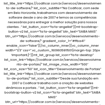
list_title_link=”https://codificar.com.br/servicos/desenvolvimen
to-de-software/” list_icon_subtitle=”Na Codificar, com sede
em Belo Horizonte, trabalhamos com desenvolvimento de
software desde o ano de 2007 e temos as competências
necessárias para entregar a melhor solução para nossos
clientes…” list_button_icon=”fa fa-angellist”][mt-bootstrap-
button-v2 list_icon=”fa fa-angellist” btn_text=”SAIBA MAIS”
btn_url=”https://codificar.com.br/servicos/desenvolvimento-
de-software/” gradient_color_1=”#ffba41″
enable_icon=”false”][/vc_column_inner][vc_column_inner
width=”1/3″ css=”.vc_custom_1609935911501{margin-top: 20px
!important;}”][mt_list_group list_icon=”fa fa-desktop”
list_icon_link=”https://codificar.com.br/servicos/desenvolvime
nto-de-portais/” list_image_max_width=”500″
list_icon_size=”50″ list_icon_title=”Desenvolvimento de Portais”
list_title_link=”https://codificar.com.br/servicos/desenvolvimen
to-de-portais/” list_icon_subtitle=”Desde sua fundação em
2007 a Codificar trabalha com a criação de websites
dinâmicos e portais…” list_button_icon=”fa fa-angellist”][mt-
bootstrap-button-v2 list_icon=”fa fa-angellist” btn_text=”SAIBA
MAIS”
btn_url=”https://codificar.com.br/servicos/desenvolvimento-