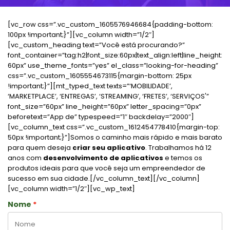
[vc_row css=”.vc_custom_1605576946684{padding-bottom:
100px !important;}”][vc_column width=”1/2″]
[vc_custom_heading text=”Você está procurando?”
font_container=”tag:h2|font_size:60px|text_align:left|line_height:
60px” use_theme_fonts=”yes” el_class=”looking-for-heading”
css=”.vc_custom_1605554673115{margin-bottom: 25px
!important;}”][mt_typed_text texts=”‘MOBILIDADE’,
‘MARKETPLACE’, ‘ENTREGAS’, ‘STREAMING’, ‘FRETES’, ‘SERVIÇOS'”
font_size=”60px” line_height=”60px” letter_spacing=”0px”
beforetext=”App de” typespeed=”1″ backdelay=”2000″]
[vc_column_text css=”.vc_custom_1612454778410{margin-top:
50px !important;}”]Somos o caminho mais rápido e mais barato
para quem deseja
criar seu aplicativo
. Trabalhamos há 12
anos com
desenvolvimento de aplicativos
e temos os
produtos ideais para que você seja um empreendedor de
sucesso em sua cidade.[/vc_column_text][/vc_column]
[vc_column width=”1/2″][vc_wp_text]
Nome