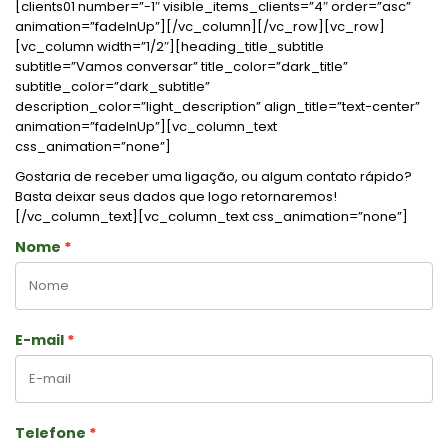
[clients01 number=”-1″ visible_items_clients=”4″ order=”asc”
animation=”fadeInUp”][/vc_column][/vc_row][vc_row]
[vc_column width=”1/2″][heading_title_subtitle
subtitle=”Vamos conversar” title_color=”dark_title”
subtitle_color=”dark_subtitle”
description_color=”light_description” align_title=”text-center”
animation=”fadeInUp”][vc_column_text
css_animation=”none”]
Gostaria de receber uma ligação, ou algum contato rápido?
Basta deixar seus dados que logo retornaremos!
[/vc_column_text][vc_column_text css_animation=”none”]
Nome
E-mail
Telefone