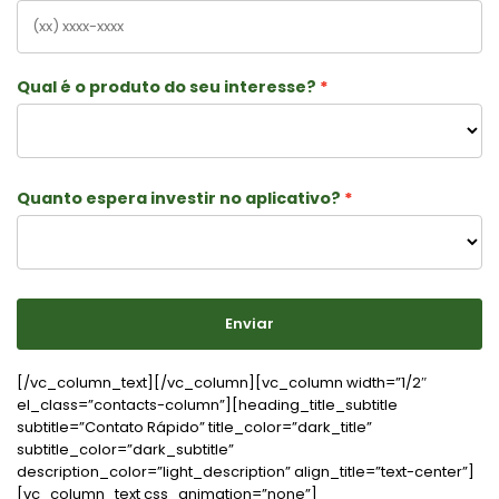
Qual é o produto do seu interesse?
Quanto espera investir no aplicativo?
Enviar
[/vc_column_text][/vc_column][vc_column width=”1/2″
el_class=”contacts-column”][heading_title_subtitle
subtitle=”Contato Rápido” title_color=”dark_title”
subtitle_color=”dark_subtitle”
description_color=”light_description” align_title=”text-center”]
[vc_column_text css_animation=”none”]