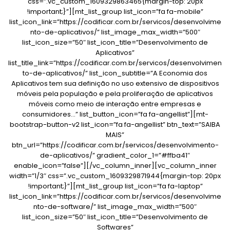
css=”.vc_custom_1609329863465{margin-top: 20px
!important;}”][mt_list_group list_icon=”fa fa-mobile”
list_icon_link=”https://codificar.com.br/servicos/desenvolvime
nto-de-aplicativos/” list_image_max_width=”500″
list_icon_size=”50″ list_icon_title=”Desenvolvimento de
Aplicativos”
list_title_link=”https://codificar.com.br/servicos/desenvolvimen
to-de-aplicativos/” list_icon_subtitle=”A Economia dos
Aplicativos tem sua definição no uso extensivo de dispositivos
móveis pela população e pela proliferação de aplicativos
móveis como meio de interação entre empresas e
consumidores…” list_button_icon=”fa fa-angellist”][mt-
bootstrap-button-v2 list_icon=”fa fa-angellist” btn_text=”SAIBA
MAIS”
btn_url=”https://codificar.com.br/servicos/desenvolvimento-
de-aplicativos/” gradient_color_1=”#ffba41″
enable_icon=”false”][/vc_column_inner][vc_column_inner
width=”1/3″ css=”.vc_custom_1609329871944{margin-top: 20px
!important;}”][mt_list_group list_icon=”fa fa-laptop”
list_icon_link=”https://codificar.com.br/servicos/desenvolvime
nto-de-software/” list_image_max_width=”500″
list_icon_size=”50″ list_icon_title=”Desenvolvimento de
Softwares”