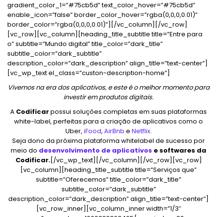
gradient_color_1=”#75cb5d” text_color_hover=”#75cb5d”
enable_icon=”false” border_color_hover=”rgba(0,0,0,0.01)”
border_color=”rgba(0,0,0,0.01)”][/vc_column][/vc_row]
[vc_row][vc_column][heading_title_subtitle title=”Entre para
o” subtitle=”Mundo digital” title_color=”dark_title”
subtitle_color=”dark_subtitle”
description_color=”dark_description” align_title=”text-center”]
[vc_wp_text el_class=”custon-description-home”]
Vivemos na era dos aplicativos, e este é o melhor momento para
investir em produtos digitais.
A
Codificar
possui soluções completas em suas plataformas
white-label, perfeitas para a criação de aplicativos como o
Uber,
iFood
,
AirBnb
e
Netflix
.
Seja dono da próxima plataforma whitelabel de sucesso por
meio do
desenvolvimento de aplicativos
e softwares da
Codificar.
[/vc_wp_text][/vc_column][/vc_row][vc_row]
[vc_column][heading_title_subtitle title=”Serviços que”
subtitle=”Oferecemos” title_color=”dark_title”
subtitle_color=”dark_subtitle”
description_color=”dark_description” align_title=”text-center”]
[vc_row_inner][vc_column_inner width=”1/3″