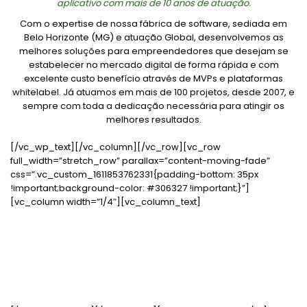
aplicativo com mais de 10 anos de atuação.
Com o expertise de nossa fábrica de software, sediada em
Belo Horizonte (MG) e atuação Global, desenvolvemos as
melhores soluções para empreendedores que desejam se
estabelecer no mercado digital de forma rápida e com
excelente custo benefício através de MVPs e plataformas
whitelabel. Já atuamos em mais de 100 projetos, desde 2007, e
sempre com toda a dedicação necessária para atingir os
melhores resultados.
[/vc_wp_text][/vc_column][/vc_row][vc_row
full_width=”stretch_row” parallax=”content-moving-fade”
css=”.vc_custom_1611853762331{padding-bottom: 35px
!important;background-color: #306327 !important;}”]
[vc_column width=”1/4″][vc_column_text]
13
Anos de mercado