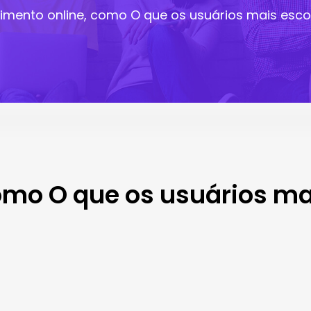
nimento online, como O que os usuários mais esc
como O que os usuários 