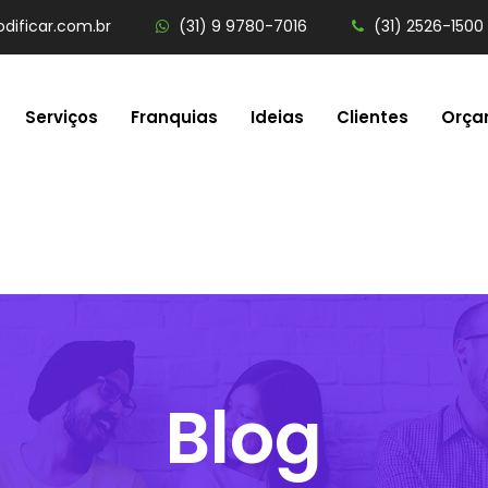
dificar.com.br
(31) 9 9780-7016
(31) 2526-1500
Serviços
Franquias
Ideias
Clientes
Orça
Blog