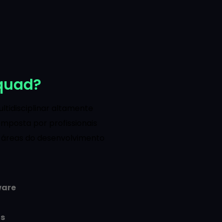
quad?
tidisciplinar altamente
omposta por profissionais
s áreas do desenvolvimento
ware
os