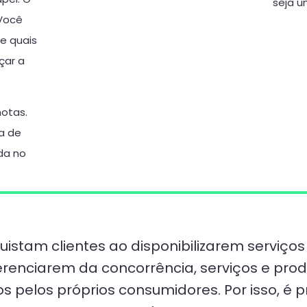
seja u
 Você
e quais
çar a
otas.
a de
ida no
istam clientes ao disponibilizarem serviço
renciarem da concorrência, serviços e prod
s pelos próprios consumidores. Por isso, é 