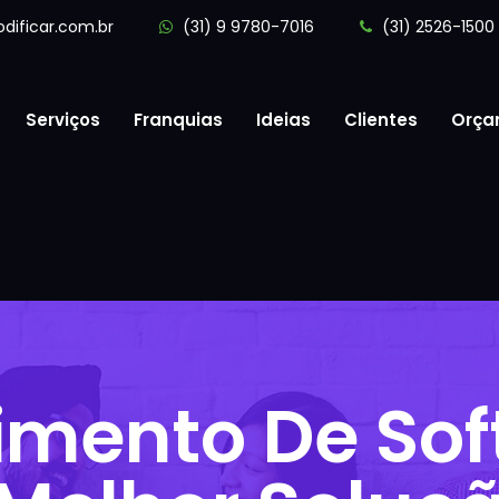
dificar.com.br
(31) 9 9780-7016
(31) 2526-1500
Serviços
Franquias
Ideias
Clientes
Orça
imento De So