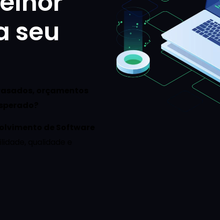
elhor
a seu
trasados, orçamentos
esperado?
olvimento de Software
ilidade, qualidade e