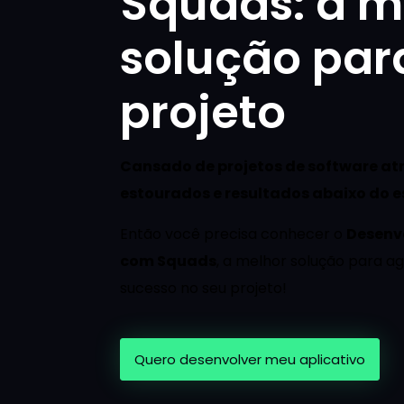
Squads: a m
solução par
projeto
Cansado de projetos de software a
estourados e resultados abaixo do 
Então você precisa conhecer o
Desenv
com Squads
, a melhor solução para ag
sucesso no seu projeto!
Quero desenvolver meu aplicativo