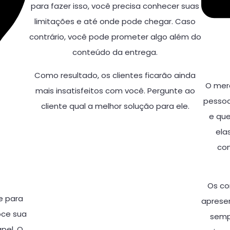
para fazer isso, você precisa conhecer suas
limitações e até onde pode chegar. Caso
contrário, você pode prometer algo além do
conteúdo da entrega.
Como resultado, os clientes ficarão ainda
O mer
mais insatisfeitos com você. Pergunte ao
pessoa
cliente qual a melhor solução para ele.
e que
ela
con
Os c
e para
aprese
oce sua
sempr
pel. O