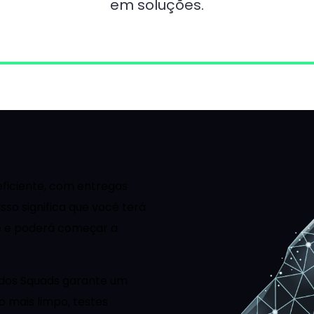
em soluções.
eficiente, com entregas
sso significa que você terá
e e poderá começar a
r dos Squads garante um
o mais limpo, testes