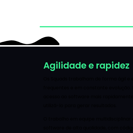
Agilidade e rapidez
Os Squads trabalham de forma ágil e 
frequentes e em constante evolução. I
acesso ao software mais rapidament
utilizá-lo para gerar resultados.
O trabalho em equipe multidisciplina
software de alta qualidade, com códig