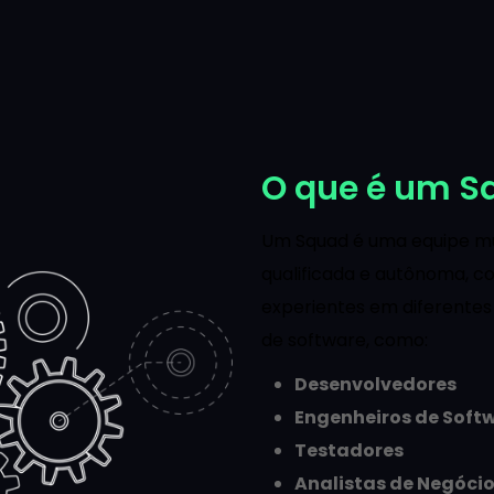
O que é um S
Um Squad é uma equipe mul
qualificada e autônoma, c
experientes em diferente
de software, como:
Desenvolvedores
Engenheiros de Soft
Testadores
Analistas de Negóci