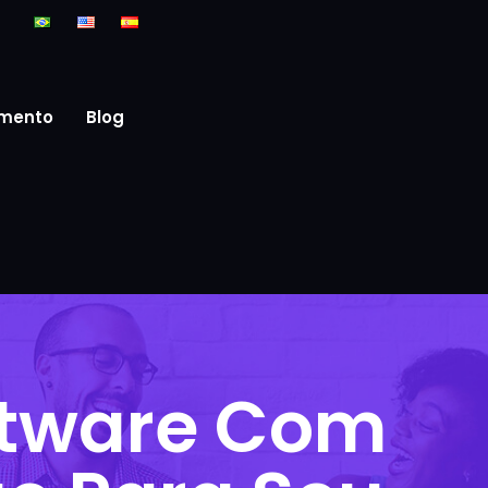
mento
Blog
ftware Com