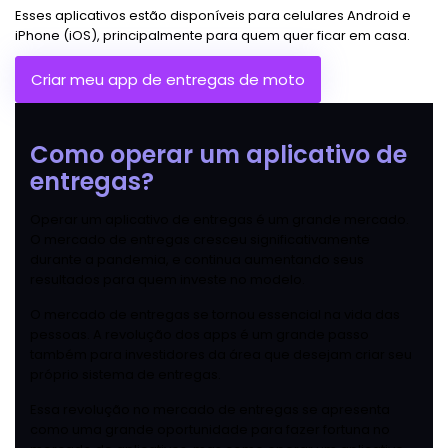
Esses aplicativos estão disponíveis para celulares Android e
iPhone (iOS), principalmente para quem quer ficar em casa.
Criar meu app de entregas de moto
Como operar um aplicativo de
entregas?
Operar um aplicativo de entregas é um grande mercado.
O mercado de entregas cresceu significativamente
durante a pandemia, e continua aumentando seus
resultados para quem investe no modelo.
O mercado de entregas se tornou essencial na vida das
pessoas. A revolução dos apps é um grande passo
também para investidores da área que desejam criar seu
próprio sistema de entregas.
Essa revolução no mercado de entregas se apresenta
como uma grande oportunidade para fazer fortuna no