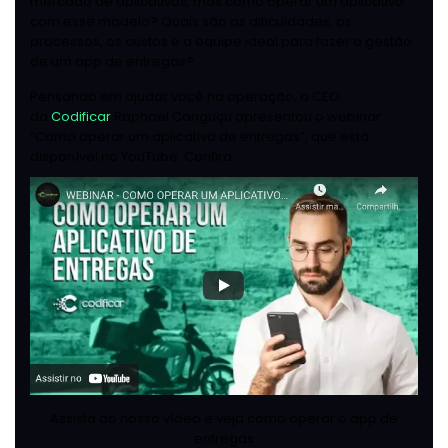
mercado de aplicativos, mas como operar um aplicativo
com esse modelo? Quais são as dificuldades, os
processos, os custos e a equipe ideal para fazer a gestão
de um app de entregas?
Pensando em ajudar você na operação, o CEO
da
Codificar
Raphael Canguçu apresentou o webinar
“Como operar um aplicativo de entregas”, que está
disponível no YouTube. Confira:
Assista ao nosso vídeo e veja como operar o app de
entregas