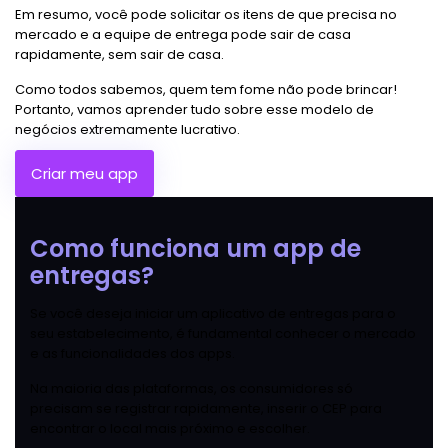
Em resumo, você pode solicitar os itens de que precisa no
mercado e a equipe de entrega pode sair de casa
rapidamente, sem sair de casa.
Como todos sabemos, quem tem fome não pode brincar!
Portanto, vamos aprender tudo sobre esse modelo de
negócios extremamente lucrativo.
Criar meu app
Como funciona um app de
entregas?
Se você deseja iniciar um aplicativo de entregas para o
seu estabelecimento, é fundamental conhecer o mercado
e as funcionalidades dos apps.
Na maioria das plataformas, os consumidores só
precisam se registrar rapidamente, inserir o CEP para
encontrar o local mais próximo e escolher.