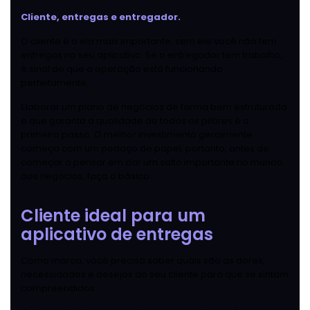
Cliente, entregas e entregador.
O cliente é o elo mais importante, sem ele você não tem
entregas no seu aplicativo. Se o entregador tem trabalho,
é sinal de que a operação está funcionando
perfeitamente.
Elaborar um plano de negócios de forma bem estruturada
e que garanta a qualidade de todos os pilares é o
primeiro passo. O melhor investimento geralmente
começa com um pedaço de papel, portanto, antes de
começar a pensar em dar um salto importante no mundo
dos negócios, faça o básico.
Cliente ideal para um
aplicativo de entregas
Como marca, você precisa saber quais são as dores,
necessidades e desejos do seu cliente para que se sintam
compreendidos.