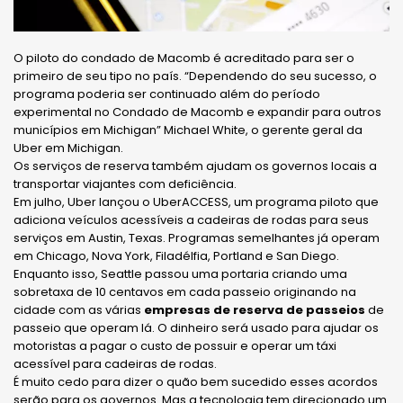
O piloto do condado de Macomb é acreditado para ser o
primeiro de seu tipo no país. “Dependendo do seu sucesso, o
programa poderia ser continuado além do período
experimental no Condado de Macomb e expandir para outros
municípios em Michigan” Michael White, o gerente geral da
Uber em Michigan.
Os serviços de reserva também ajudam os governos locais a
transportar viajantes com deficiência.
Em julho, Uber lançou o UberACCESS, um programa piloto que
adiciona veículos acessíveis a cadeiras de rodas para seus
serviços em Austin, Texas. Programas semelhantes já operam
em Chicago, Nova York, Filadélfia, Portland e San Diego.
Enquanto isso, Seattle passou uma portaria criando uma
sobretaxa de 10 centavos em cada passeio originando na
cidade com as várias
empresas de reserva de passeios
de
passeio que operam lá. O dinheiro será usado para ajudar os
motoristas a pagar o custo de possuir e operar um táxi
acessível para cadeiras de rodas.
É muito cedo para dizer o quão bem sucedido esses acordos
serão para os governos. Mas a tecnologia tem direcionado um