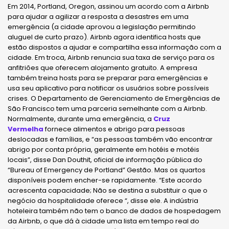
Em 2014, Portland, Oregon, assinou um acordo com a Airbnb
para ajudar a agilizar a resposta a desastres em uma
emergência (a cidade aprovou a legislação permitindo
aluguel de curto prazo). Airbnb agora identifica hosts que
estão dispostos a ajudar e compartilha essa informação com a
cidade. Em troca, Airbnb renuncia sua taxa de serviço para os
anfitriões que oferecem alojamento gratuito. A empresa
também treina hosts para se preparar para emergências e
usa seu aplicativo para notificar os usuários sobre possíveis
crises. O Departamento de Gerenciamento de Emergências de
São Francisco tem uma parceria semelhante com a Airbnb.
Normalmente, durante uma emergência, a
Cruz
Vermelha
fornece alimentos e abrigo para pessoas
deslocadas e famílias, e “as pessoas também vão encontrar
abrigo por conta própria, geralmente em hotéis e motéis
locais”, disse Dan Douthit, oficial de informação pública do
“Bureau of Emergency de Portland” Gestão. Mas os quartos
disponíveis podem encher-se rapidamente. “Este acordo
acrescenta capacidade; Não se destina a substituir o que o
negócio da hospitalidade oferece “, disse ele. A indústria
hoteleira também não tem o banco de dados de hospedagem
da Airbnb, o que dá à cidade uma lista em tempo real do