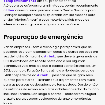
compartilhamento
em seu próprio benefício.
Até agora os esforços foram ilimitados, porém recentemente
a
Uber
anunciou uma parceria com o Centro Nacional para
Crianças Desaparecidas e Exploradas em 180 cidades para
enviar “Alertas Ambar” a seus motoristas. Mais modelos
interessantes surgiram em algumas outras áreas.
Preparação de emergência
Várias empresas usam a tecnologia para permitir que as
pessoas reservem estadias em casas de outras pessoas em
vez de hotéis. O maior é o
Airbnb
, que deverá gerar mais de
US$ 850 milhões em receita neste ano e por algumas
estimativas vale mais do que a cadeia de hotéis Marriott. Em
2012, quando o Furacão Sandy atingiu o Nordeste, cerca de
1.400 hospedeiros da
Airbnb
– pessoas que alugam seus
quartos para outros – listaram seus alojamentos sem custo
para as pessoas deslocadas pela tempestade. Desde então,
os anfitriões da Airbnb em outras cidades ao redor do mundo –
incluindo Toronto, San Diego e Atlanta – ofereceram aluguel
gratuito para pessoas deslocadas durante emergências
locais.