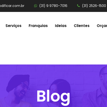
dificar.com.br
(31) 9 9780-7016
(31) 2526-1500
Serviços
Franquias
Ideias
Clientes
Orça
Blog