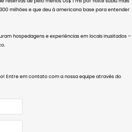
reservas de pelo menos US$ 1 mil por noite subiu mais
$ 300 milhões e que deu à americana base para entender
turam hospedagens e experiências em locais inusitados –
co.
cio! Entre em contato com a nossa equipe através do