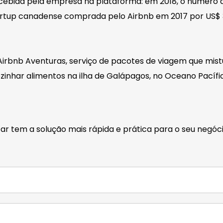
bida pela empresa na plataforma: em 2018, o número de 
 startup canadense comprada pelo Airbnb em 2017 por US
 Airbnb Aventuras, serviço de pacotes de viagem que mis
zinhar alimentos na ilha de Galápagos, no Oceano Pacífi
car tem a solução mais rápida e prática para o seu negó