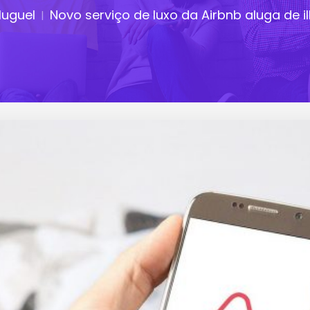
luguel
Novo serviço de luxo da Airbnb aluga de il