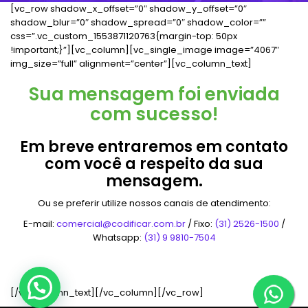
[vc_row shadow_x_offset=”0″ shadow_y_offset=”0″
shadow_blur=”0″ shadow_spread=”0″ shadow_color=””
css=”.vc_custom_1553871120763{margin-top: 50px
!important;}”][vc_column][vc_single_image image=”4067″
img_size=”full” alignment=”center”][vc_column_text]
Sua mensagem foi enviada
com sucesso!
Em breve entraremos em contato
com você a respeito da sua
mensagem.
Ou se preferir utilize nossos canais de atendimento:
E-mail:
comercial@codificar.com.br
/ Fixo:
(31) 2526-1500
/
Whatsapp:
(31) 9 9810-7504
[/vc_column_text][/vc_column][/vc_row]