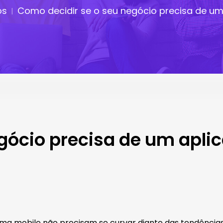
os
Como decidir se o seu negócio precisa de um
gócio precisa de um aplic
a mobile não precisam se curvar diante das tendências