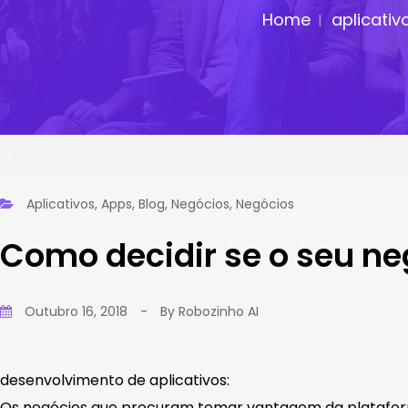
Home
aplicativ
Aplicativos
,
Apps
,
Blog
,
Negócios
,
Negócios
Como decidir se o seu ne
Outubro 16, 2018
-
By
Robozinho AI
desenvolvimento de aplicativos:
Os negócios que procuram tomar vantagem da plataform