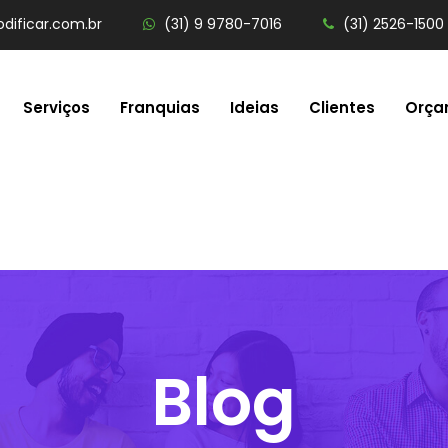
dificar.com.br
(31) 9 9780-7016
(31) 2526-1500
Serviços
Franquias
Ideias
Clientes
Orça
Blog