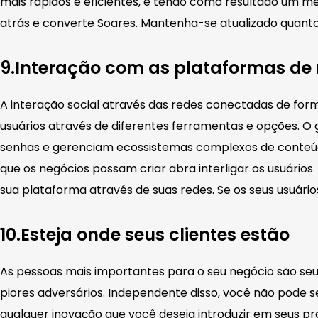
mais rápidos e eficientes, e tendo como resultado um 
atrás e converte Soares. Mantenha-se atualizado quanto a
9.Interação com as plataformas de 
A interação social através das redes conectadas de form
usuários através de diferentes ferramentas e opções. 
senhas e gerenciam ecossistemas complexos de conteúd
que os negócios possam criar abra interligar os usuários
sua plataforma através de suas redes. Se os seus usuári
10.Esteja onde seus clientes estão
As pessoas mais importantes para o seu negócio são se
piores adversários. Independente disso, você não pode 
qualquer inovação que você deseja introduzir em seus pr