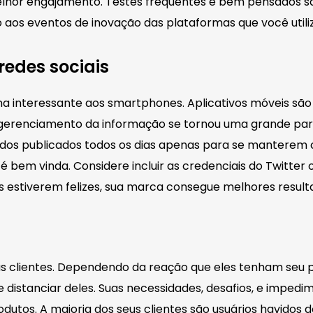
melhor engajamento. Testes frequentes e bem pensados s
os eventos de inovação das plataformas que você utiliza.
redes sociais
a interessante aos smartphones. Aplicativos móveis são p
O gerenciamento da informação se tornou uma grande par
os publicados todos os dias apenas para se manterem c
 é bem vinda. Considere incluir as credenciais do Twitte
os estiverem felizes, sua marca consegue melhores result
us clientes. Dependendo da reação que eles tenham seu 
se distanciar deles. Suas necessidades, desafios, e imp
odutos. A maioria dos seus clientes são usuários havidos