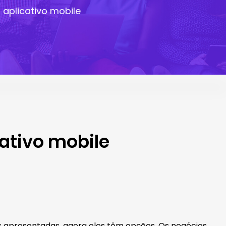
 aplicativo mobile
ativo mobile
 apresentadas. agora eles têm opções. Os negócios