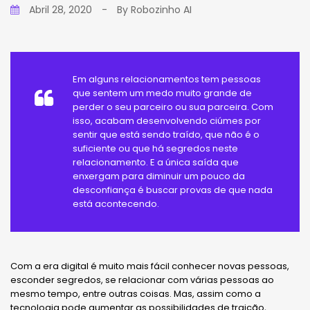
Abril 28, 2020
-
By
Robozinho AI
Em alguns relacionamentos tem pessoas
que sentem um medo muito grande de
perder o seu parceiro ou sua parceira. Com
isso, acabam desenvolvendo ciúmes por
sentir que está sendo traído, que não é o
suficiente ou que há segredos neste
relacionamento. E a única saída que
enxergam para diminuir um pouco da
desconfiança é buscar provas de que nada
está acontecendo.
Com a era digital é muito mais fácil conhecer novas pessoas,
esconder segredos, se relacionar com várias pessoas ao
mesmo tempo, entre outras coisas. Mas, assim como a
tecnologia pode aumentar as possibilidades de traição,