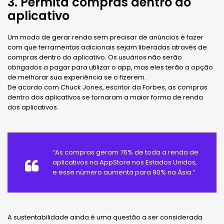
3. Permita compras dentro do
aplicativo
Um modo de gerar renda sem precisar de anúncios é fazer
com que ferramentas adicionais sejam liberadas através de
compras dentro do aplicativo. Os usuários não serão
obrigados a pagar para utilizar o app, mas eles terão a opção
de melhorar sua experiência se o fizerem.
De acordo com Chuck Jones, escritor da Forbes, as compras
dentro dos aplicativos se tornaram a maior forma de renda
dos aplicativos.
“As compras geram 76% de toda a renda de
aplicativos na AppStore nos Estados Unidos,
e esse número aumenta para 90% na Ásia.”
A sustentabilidade ainda é uma questão a ser considerada