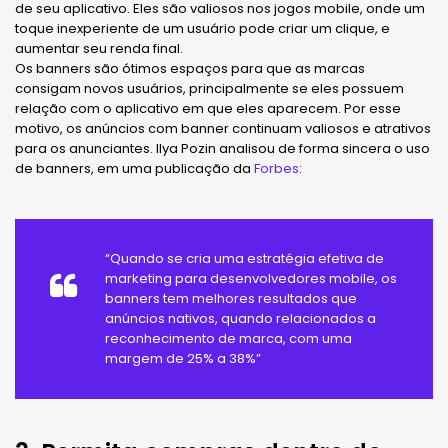
de seu aplicativo. Eles são valiosos nos jogos mobile, onde um
toque inexperiente de um usuário pode criar um clique, e
aumentar seu renda final.
Os banners são ótimos espaços para que as marcas
consigam novos usuários, principalmente se eles possuem
relação com o aplicativo em que eles aparecem. Por esse
motivo, os anúncios com banner continuam valiosos e atrativos
para os anunciantes. Ilya Pozin analisou de forma sincera o uso
de banners, em uma publicação da
Forbes
:
“Quando se cria uma estratégia efetiva de
marketing para desenvolvedores mobile, os
banners tem melhores resultados que
anúncios nativos, quando relacionados a
reconhecimento de marca, com uma
margem de 25% a 38%”