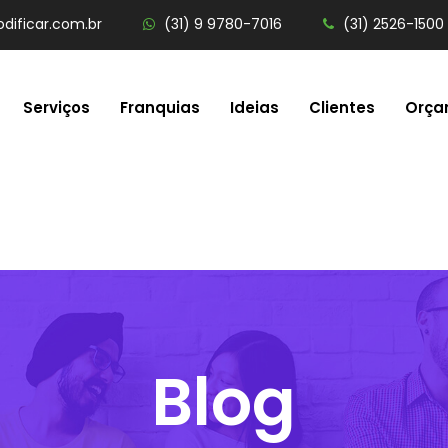
dificar.com.br
(31) 9 9780-7016
(31) 2526-1500
Serviços
Franquias
Ideias
Clientes
Orça
Blog