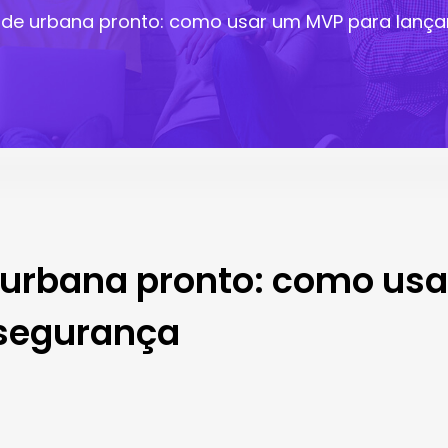
dade urbana pronto: como usar um MVP para lan
e urbana pronto: como us
segurança