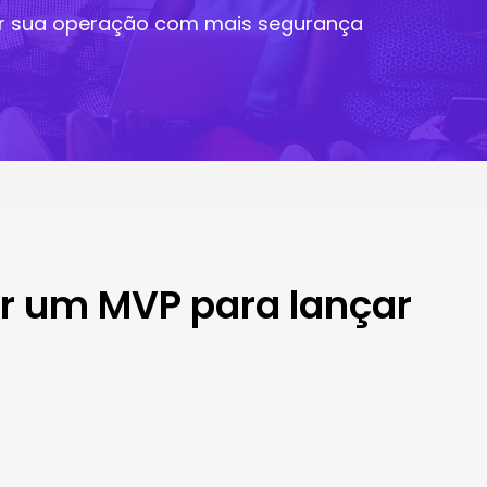
çar sua operação com mais segurança
ar um MVP para lançar